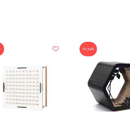
e
hit,sale