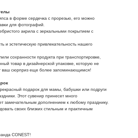
телы
гипса в форме сердечка с прорезью, его можно
тавки для фотографий.
ребристого акрила с зеркальными покрытием с
ть и эстетическую привлекательность нашего
или сохранности продукта при транспортировке,
нный товар в дизайнерской упаковке, которую не
ет ваш сюрприз еще более запоминающимся!
арок
прекрасный подарок для мамы, бабушки или подруги
аздники. Этот сувенир принесет много
ет замечательным дополнением к любому празднику.
довать своих близких стильным и практичным
оманда CONEST!