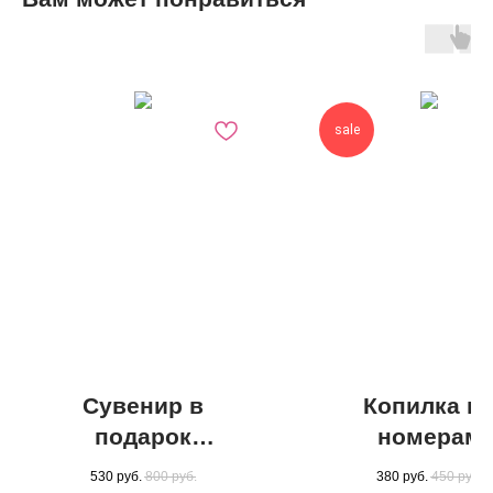
sale
Сувенир в
Копилка п
подарок
номерам
"ЖЕНЕ", Мини
«ХДФ» бела
530
руб.
800
руб.
380
руб.
450
руб.